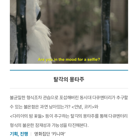
탈각의 몽타주
불균질한 형식조차 관습으로 포섭해버린 동시대 다큐멘터리가 추구할
수 있는 불온함은 과연 남아있는가? <안녕, 코키>와
<다리아의 밤 꽃들> 등이 추구하는 탈각의 몽타주를 통해 다큐멘터리
형식의 불온한 잠재성과 가능성을 타진해본다.
기획, 진행
영화집단 ‘키니마’