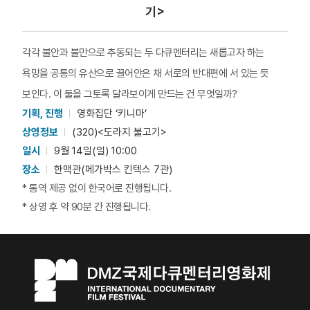
기>
각각 불안과 불만으로 추동되는 두 다큐멘터리는 새롭고자 하는
욕망을 공통의 유산으로 끌어안은 채 서로의 반대편에 서 있는 듯
보인다. 이 둘을 그토록 달라보이게 만드는 건 무엇일까?
기획, 진행
영화집단 ‘키니마’
상영정보
(320)<도라지 불고기>
일시
9월 14일(일) 10:00
장소
한맥관(메가박스 킨텍스 7관)
* 통역 제공 없이 한국어로 진행됩니다.
* 상영 후 약 90분 간 진행됩니다.