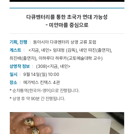
다큐멘터리를 통한 초국가 연대 가능성
- 미얀마를 중심으로
기획, 진행
동아시아 다큐멘터리 상영 교류 포럼
게스트
<지금, 녜인> 임대청 (감독), 녜인 따진(출연자),
최진배(출연자), 이하루다 하루카(교토예술대학 교수)
상영작 정보
(308)<지금, 녜인>
일시
9월 14일(일) 10:00
장소
메가박스 킨텍스 4관
* 순차통역(한국어-영어)으로 진행됩니다.
* 상영 후 약 90분 간 진행됩니다.