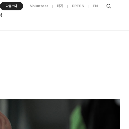
Volunteer
배지
PRESS
EN
다큐보다
식