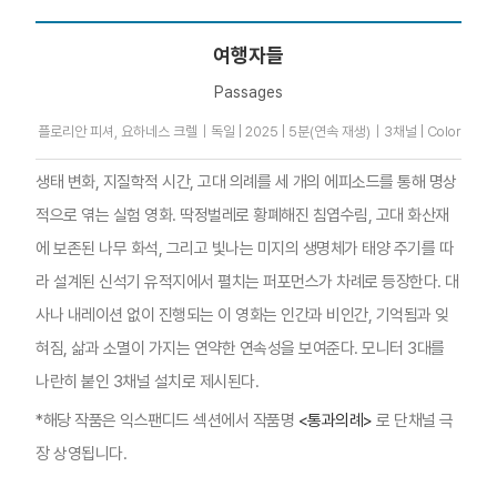
여행자들
Passages
플로리안 피셔, 요하네스 크렐｜독일 | 2025 | 5분(연속 재생)｜3채널 | Color
생태 변화, 지질학적 시간, 고대 의례를 세 개의 에피소드를 통해 명상
적으로 엮는 실험 영화. 딱정벌레로 황폐해진 침엽수림, 고대 화산재
에 보존된 나무 화석, 그리고 빛나는 미지의 생명체가 태양 주기를 따
라 설계된 신석기 유적지에서 펼치는 퍼포먼스가 차례로 등장한다. 대
사나 내레이션 없이 진행되는 이 영화는 인간과 비인간, 기억됨과 잊
혀짐, 삶과 소멸이 가지는 연약한 연속성을 보여준다. 모니터 3대를
나란히 붙인 3채널 설치로 제시된다.
*해당 작품은 익스팬디드 섹션에서 작품명
<통과의례>
로 단채널 극
장 상영됩니다.