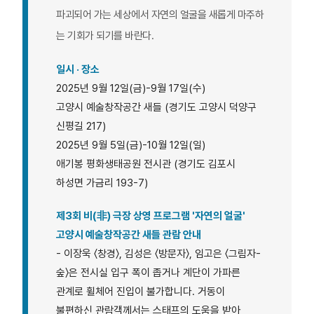
파괴되어 가는 세상에서 자연의 얼굴을 새롭게 마주하
는 기회가 되기를 바란다.
일시 · 장소
2025년 9월 12일(금)-9월 17일(수)
고양시 예술창작공간 새들 (경기도 고양시 덕양구
신평길 217)
2025년 9월 5일(금)-10월 12일(일)
애기봉 평화생태공원 전시관 (경기도 김포시
하성면 가금리 193-7)
제3회 비(非) 극장 상영 프로그램 '자연의 얼굴'
고양시 예술창작공간 새들 관람 안내
- 이장욱 〈창경〉, 김성은 〈방문자〉, 임고은 〈그림자-
숲〉은 전시실 입구 폭이 좁거나 계단이 가파른
관계로 휠체어 진입이 불가합니다. 거동이
불편하신 관람객께서는 스태프의 도움을 받아