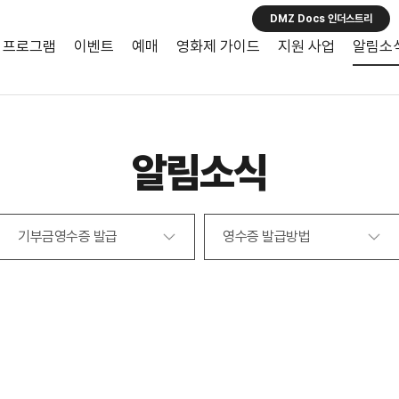
DMZ Docs 인더스트리
프로그램
이벤트
예매
영화제 가이드
지원 사업
알림소
알림소식
기부금영수증 발급
영수증 발급방법