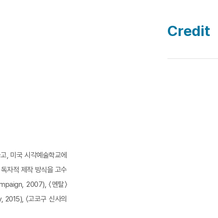
Credit
하고, 미국 시각예술학교에
는 독자적 제작 방식을 고수
ign, 2007), 〈멘탈〉
ory, 2015), 〈고코구 신사의