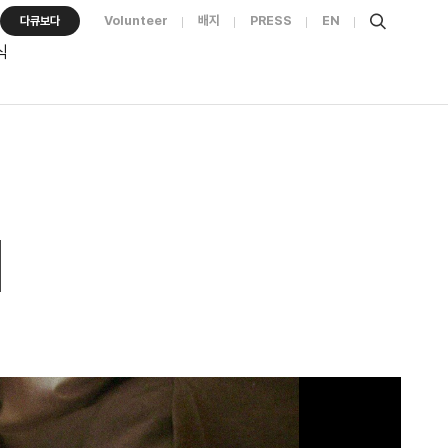
Volunteer
배지
PRESS
EN
다큐보다
식