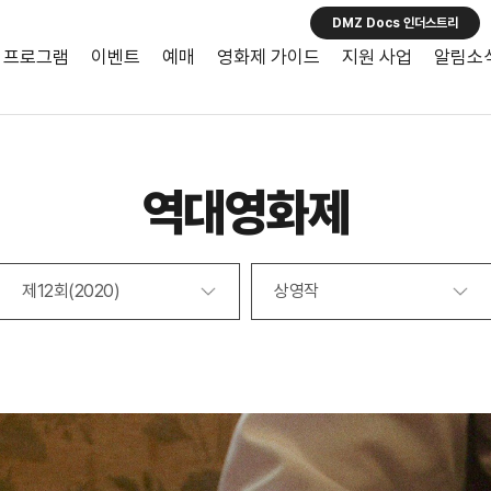
DMZ Docs 인더스트리
프로그램
이벤트
예매
영화제 가이드
지원 사업
알림소
역대영화제
제12회(2020)
상영작