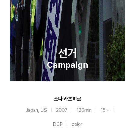
선거
Campaign
소다 카즈히로
Japan, US
2007
120min
15 +
DCP
color