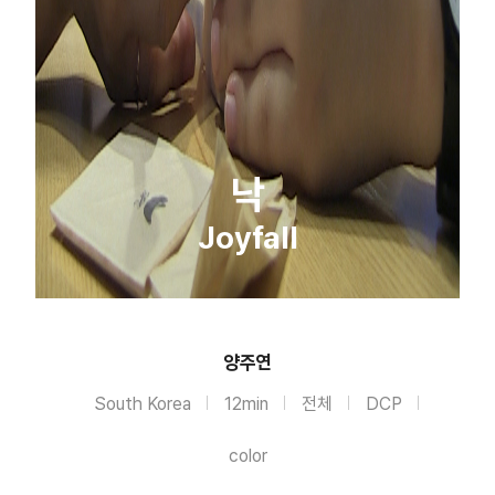
낙
Joyfall
양주연
South Korea
12min
전체
DCP
color