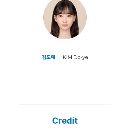
김도예
KIM Do-ye
Credit