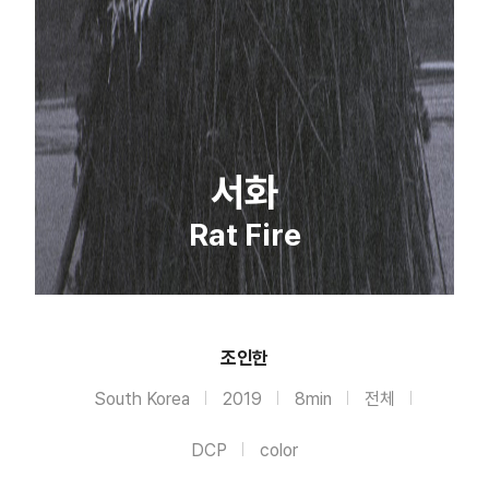
서화
Rat Fire
조인한
South Korea
2019
8min
전체
DCP
color