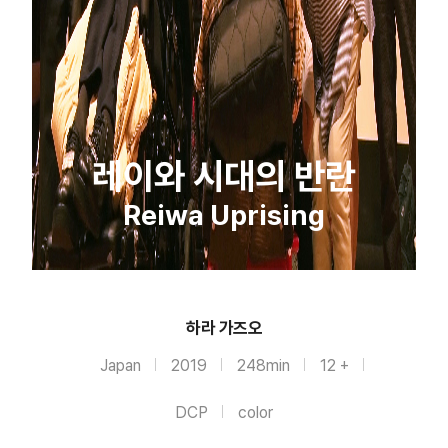
레이와 시대의 반란
Reiwa Uprising
하라 가즈오
Japan
2019
248min
12 +
DCP
color