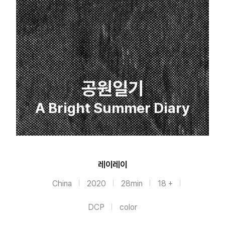
공원일기
A Bright Summer Diary
레이레이
China
2020
28min
18 +
DCP
color