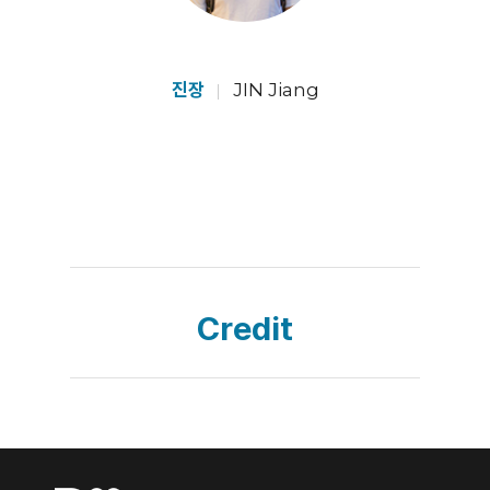
진장
JIN Jiang
Credit