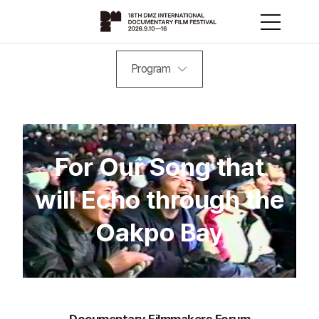
Program
For Our Song that
will Echo through the
Oakpo Bay
Documentary Filmmakers Forum