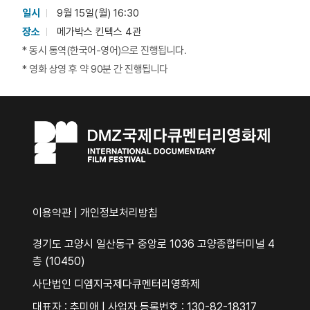
일시
9월 15일(월) 16:30
장소
메가박스 킨텍스 4관
* 동시 통역(한국어-영어)으로 진행됩니다.
* 영화 상영 후 약 90분 간 진행됩니다
이용약관
|
개인정보처리방침
경기도 고양시 일산동구 중앙로 1036 고양종합터미널 4
층 (10450)
사단법인 디엠지국제다큐멘터리영화제
대표자 : 추미애 | 사업자 등록번호 : 130-82-18317