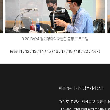
9.20 DAY4 경기영화학교연합 공동 프로그램
Prev
11
/
12
/
13
/
14
/
15
/
16
/
17
/
18
/
19
/
20
/
Next
이용약관
|
개인정보처리방침
경기도 고양시 일산동구 중앙로 10
사단법인 디엠지국제다큐멘터리