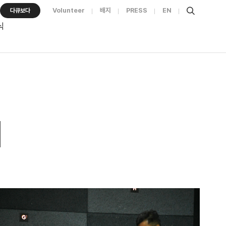
Volunteer
배지
PRESS
EN
다큐보다
식