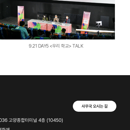
9.21 DAY5 <우리 학교> TALK
사무국 오시는 길
36 고양종합터미널 4층 (10450)
영화제