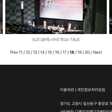
9.21 DAY5 <우리 학교> TALK
Prev
11
/
12
/
13
/
14
/
15
/
16
/
17
/
18
/
19
/
20
/
Next
이용약관
|
개인정보처리방침
경기도 고양시 일산동구 중앙로 10
사단법인 디엠지국제다큐멘터리