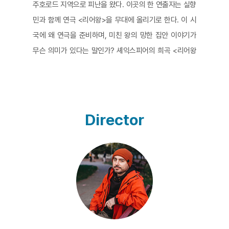
주호로드 지역으로 피난을 왔다. 이곳의 한 연출자는 실향
민과 함께 연극 <리어왕>을 무대에 올리기로 한다. 이 시
국에 왜 연극을 준비하며, 미친 왕의 망한 집안 이야기가
무슨 의미가 있다는 말인가? 셰익스피어의 희곡 <리어왕
>은 왕의 잘못된 판단을 도화선으로 쇠락해 가는 왕가의
이야기이자 탐욕스러운 자식들의 배신으로 미친 왕이 뒤
늦게 진정한 사랑과 삶의 가치를 깨닫는 이야기다. 연출자
에 따르면 리어왕과 실향민들 모두 가진 것 전부를 잃고 고
Director
향 밖으로 내쫓겼고, 삶을 이어가기 위한 사랑을 다시 찾아
야 하는 존재들이다. <리어왕>에서는 결국 진실한 사랑을
아는 유일한 존재인 막내딸 코델리아가 죽고 리어왕 역시
비통하게 숨을 거둔다. 그러나 모든 것을 잃은 뒤에도 주어
진 시간을 감사하며 자기 일과 역할을 찾는 실향민들의 이
야기는 모두의 죽음으로 끝날 필요가 없으며 그래서도 안
될 것이다. 연극에 참여한 이들은 카메라 앞에서 무너진 건