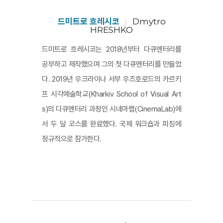
물을 걸으며 슬픔을 꺼내어 공유하고, 연극 역시 무대 위아
래에서 슬픔을 꺼내어 나누는 시간이 될 것이다. 무엇보다
드미트로 흐레시코
Dmytro
HRESHKO
그것은 서로 보듬고 공감하는 사랑의 행위로서 우리 삶을
드미트로 흐레시코는 2018년부터 다큐멘터리를
지탱하는 초석이 될 것이다.
공부하고 제작했으며 그의 첫 다큐멘터리를 만들었
다. 2019년 우크라이나 서부 우즈호로드의 카르키
프 시각예술학교(Kharkiv School of Visual Art
s)의 다큐멘터리 과정인 시네마랩(CinemaLab)에
서 두 달 코스를 완료했다. 국제 워크숍과 피칭에
정규적으로 참가한다.