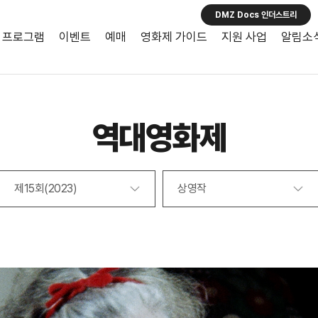
DMZ Docs 인더스트리
프로그램
이벤트
예매
영화제 가이드
지원 사업
알림소
역대영화제
제15회(2023)
상영작