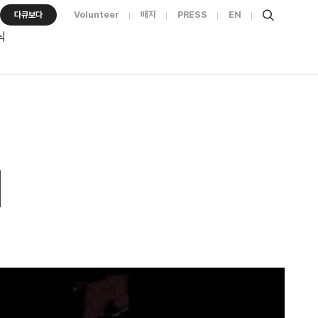
Volunteer
배지
PRESS
EN
다큐보다
식