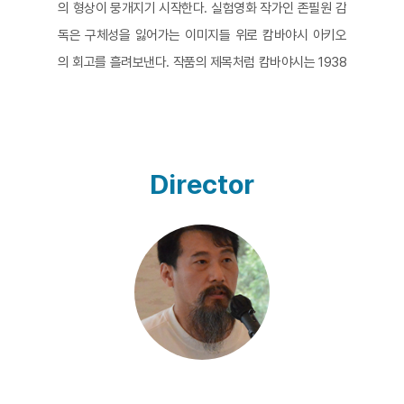
의 형상이 뭉개지기 시작한다. 실험영화 작가인 존필원 감
독은 구체성을 잃어가는 이미지들 위로 캄바야시 아키오
의 회고를 흘려보낸다. 작품의 제목처럼 캄바야시는 1938
년 군산에서 태어나 7년을 보내고, 일본으로 강제 송환되
었다. 하지만 그 과정은 결코 한 문장으로 정리될 수 있지
않다. 경황없이 도착한 일본에서 원폭으로 초토화된 도시
의 풍경을 목격한 7살 소년에게 남은 기억이 일목요연하
Director
기란 불가능하지 않겠는가. 영화의 중반에 이르러 거리를
배회하던 카메라는 사라지고, 오래된 사진 이미지들이 그
자리를 대신하지만 캄바야시의 목소리는 계속 이어진다.
여러 차례에 걸쳐 녹음된, 아마도 다수의 청중에게 들려주
는 듯한 회고는 대체로 파편적이다. 하지만 동시에 공적인
역사 기록이 담지 못하는 극도의 세밀함을 전달한다. 거기
에는 고향을 잃고 아시아를 부유하듯 떠돈 경험과 식민과
냉전으로 분열된 아시아의 근대에 대한 신념도 포함된다.