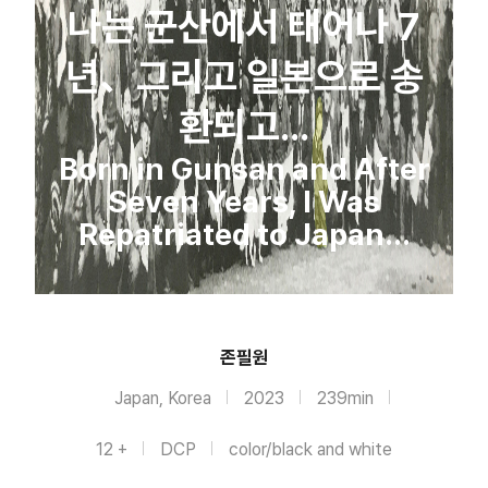
나는 군산에서 태어나 7
년、그리고 일본으로 송
환되고...
Born in Gunsan and After
Seven Years, I Was
Repatriated to Japan...
존필원
Japan, Korea
2023
239min
12 +
DCP
color/black and white