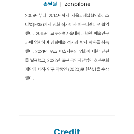
그렇게 날 것 그대로의 회고를 담아낸 <나는 군산에서 태
존필원
zonpilone
어나 7년、그리고 일본으로 송환되고...>는 한 사람이 지
2008년부터 2014년까지 서울국제실험영화페스
닌 기억의 지층을 그대로 보존하기 위한 최대한의 노력이
티벌(EXIS)에서 영화 작가이자 아트디렉터로 활약
다. 그 지층을 탐구하는 성실한 경청자에게는 감춰진 역사
했다. 2015년 교토조형예술대학대학원 예술연구
의 결을 읽는 경험이 될 것이다.
과에 입학하여 영화예술 석사와 박사 학위를 취득
했다. 2021년 오즈 야스지로의 영화에 대한 단편
를 발표했고, 2022년 일본 공익재단법인 호센문화
재단의 제작· 연구 작품인 (2020)로 현창상을 수상
했다.
Credit