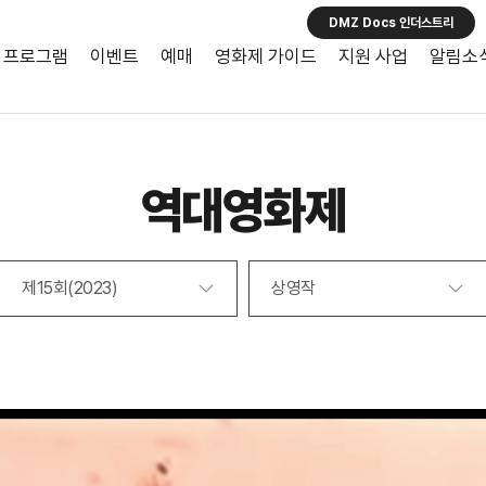
DMZ Docs 인더스트리
프로그램
이벤트
예매
영화제 가이드
지원 사업
알림소
역대영화제
제15회(2023)
상영작