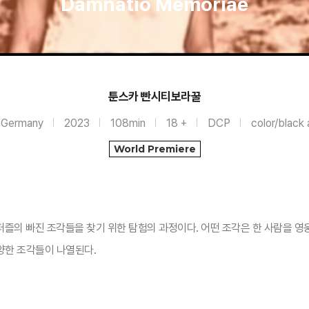
Damnatio Memoriae
툰스카 빤시티보라꿀
, Germany
2023
108min
18 +
DCP
color/black
World Premiere
즐의 빠진 조각들을 찾기 위한 탐험의 과정이다. 어떤 조각은 한 사람을 영웅
다양한 조각들이 나열된다.