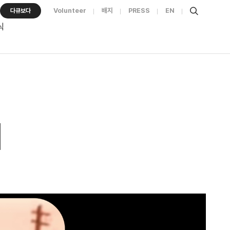
Volunteer
배지
PRESS
EN
다큐보다
식