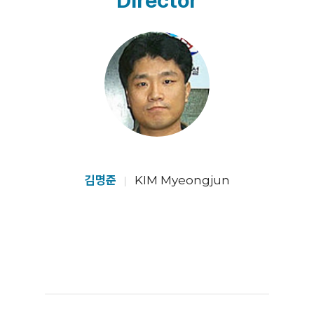
Director
김명준
KIM Myeongjun