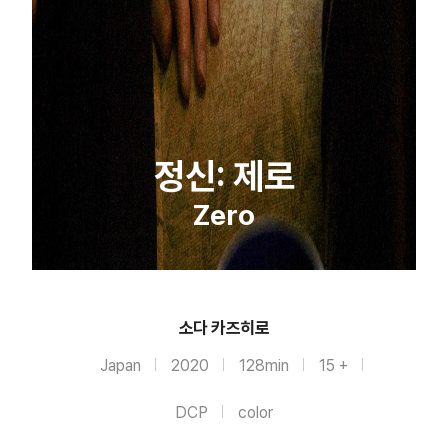
정신: 제로
Zero
소다 카즈히로
Japan
2020
128min
15 +
DCP
color