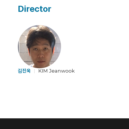
Director
김진욱
KIM Jeanwook