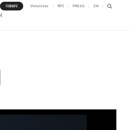
Volunteer
배지
PRESS
EN
다큐보다
식