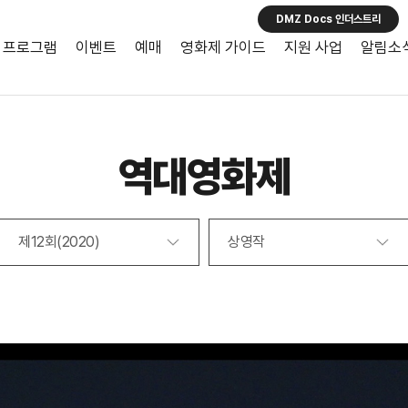
DMZ Docs 인더스트리
프로그램
이벤트
예매
영화제 가이드
지원 사업
알림소
역대영화제
제12회(2020)
상영작