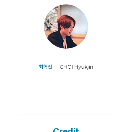
최혁진
CHOI Hyukjin
Credit