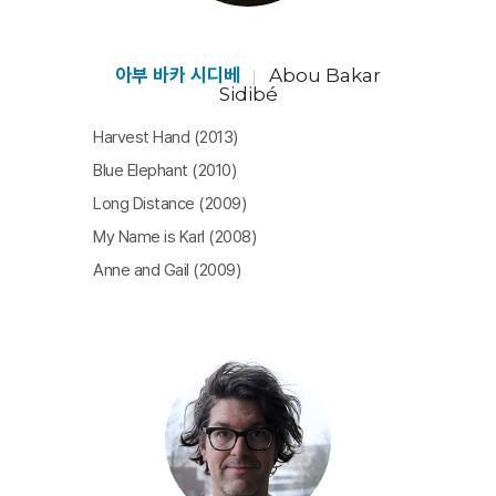
아부의 카메라와 대비되는 또 하나의 시선이 있다. 공식 경
찰 카메라에서 가져온 영상인 기계의 눈, 열적외선 카메라
의 초객관적 시선이다. 후면의 비인격성을 대변하듯 침묵
아부 바카 시디베
Abou Bakar
Sidibé
의 흑백화면에 담긴 놀라운 영상은 정서적 충격을 줄 뿐 아
Harvest Hand (2013)
니라, 독특한 미학적 효과를 일으킨다. 장벽을 향해 가는
Blue Elephant (2010)
거대한 군중 행렬과 장벽을 넘으려는 엄청난 수의 난민의
Long Distance (2009)
원거리 영상이다. 이 영상은 난민캠프의 일상을 비추던 주
My Name is Karl (2008)
관적이고 미시적인 아부의 카메라와 극단적인 대비를 이
Anne and Gail (2009)
룬다. 미시적 시선과 거시적 시선이 어우러진, 위기상황과
역경을 뛰어넘으려는 놀라운 생명력을 느낄 수 있는 수작
이다. [임세은]