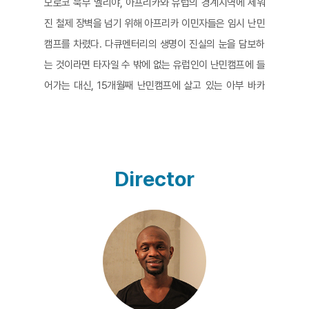
모로코 북부 멜리야, 아프리카와 유럽의 경계지역에 세워
진 철제 장벽을 넘기 위해 아프리카 이민자들은 임시 난민
캠프를 차렸다. 다큐멘터리의 생명이 진실의 눈을 담보하
는 것이라면 타자일 수 밖에 없는 유럽인이 난민캠프에 들
어가는 대신, 15개월째 난민캠프에 살고 있는 아부 바카
시디베에게 카메라를 건네 준 것은 모험이자 탁월한 선택
이었다. 처음 카메라를 들고 어떻게, 무엇을 찍어야 할지
모르던 아부는 점차 카메라 프레임에 익숙해지고 나름의
촬영술을 체득해 가고, 촬영하는 동안 살아있음을 느끼게
Director
된다. 수없이 장벽을 넘기 위한 점프를 시도하면서 치렀을
그의 절망과 두려움, 여전히 포기할 수 없는 희망의 크기를
실감할 수 있다. 급증한 난민을 막으려는 경찰은 캠프에 들
어와 불을 지르고, 국경을 넘을 때 경찰과 사투를 벌이다
부상을 당하고, 죽어가는 형제를 옆에서 지켜볼 수 밖에 없
다.