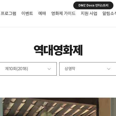
DMZ Docs 인더스트리
프로그램
이벤트
예매
영화제 가이드
지원 사업
알림소
역대영화제
제10회(2018)
상영작