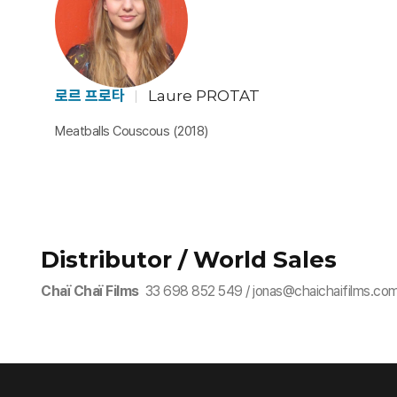
로르 프로타
Laure PROTAT
Meatballs Couscous (2018)
Distributor / World Sales
Chaï Chaï Films
33 698 852 549 / jonas@chaichaifilms.co