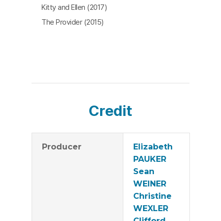
를 부르며 오늘의 삶을 충실히 살 것이다. [김숙현]
Kitty and Ellen (2017)
The Provider (2015)
Credit
Producer
Elizabeth
PAUKER
Sean
WEINER
Christine
WEXLER
Clifford