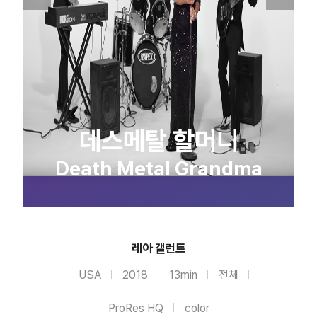
데스메탈 할머니
Death Metal Grandma
레아 갤런트
USA
2018
13min
전체
ProRes HQ
color