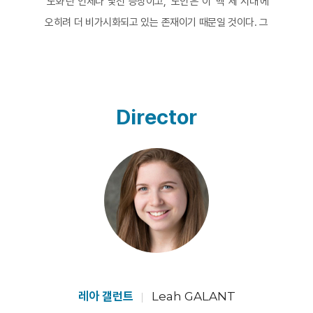
‘노화’란 언제나 낯선 증상이고, ‘노인’은 이 ‘백 세 시대’에
오히려 더 비가시화되고 있는 존재이기 때문일 것이다. 그
러니 데스메탈 랩을 하는 할머니란 쉬운 호기심의 대상이
되기 쉽다. <데스메탈 할머니>는 자신이 쓴 시를 더 많은
사람에게 들려주기 위해 데스메탈 래퍼가 된 잉게의 삶을
짧게 스케치한다. ‘스위스 갓 탤런트’ 프로그램에 출연했던
Director
그녀는 이제 ‘아메리카 갓 탤런트’ 프로그램에 출연하기로
한다. 그러나 이 13분짜리 영화는 그 짧은 러닝타임 안에
서 우리의 속물적이고 뻔한 기대를 배반한다. 그녀가 프로
그램에 출연해 자신의 시로 만든 노래를 멋지게 들려주고
사람들의 환호와 박수를 받는 일은 일어나지 않는다. 이 영
화가 찬란하게 빛나는 건 아이러니하게도 그 지점에서다.
그녀의 말대로, 그녀는 “아직 살아있고, 그 사실을 증명하
기 위해 특별히 뭔가를 할 필요는 없기” 때문이다. 아마 오
늘도 그녀는 시를 쓰고 젊은 친구들과 음식을 나누고 노래
레아 갤런트
Leah GALANT