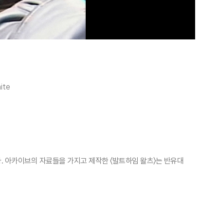
ite
다. 아카이브의 자료들을 가지고 제작한 〈발트하임 왈츠〉는 반유대