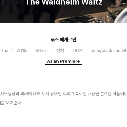
The Waldheim Waltz
루스 베케르만
stria
2018
93min
전체
DCP
color/black and wh
Asian Premiere
유엔 사무총장의 과거에 대해 세계 유대인 회의가 폭로한 내용을 분석한 작품이
를 보여준다.