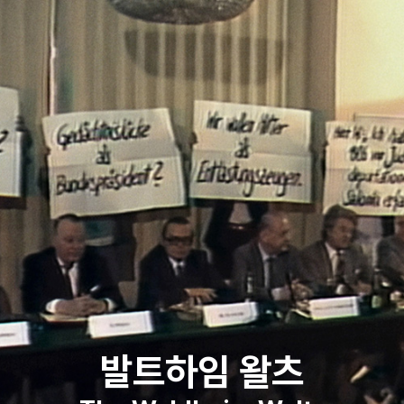
발트하임 왈츠