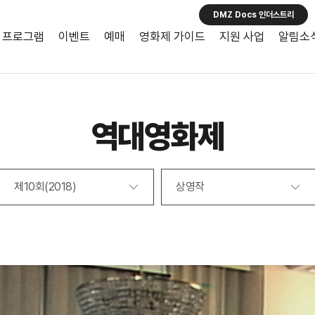
DMZ Docs 인더스트리
프로그램
이벤트
예매
영화제 가이드
지원 사업
알림소
역대영화제
제10회(2018)
상영작