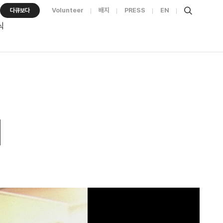
Volunteer
배지
PRESS
EN
다큐보다
식