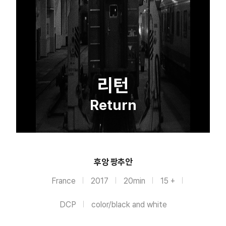
리턴
Return
후앙 팡추안
France
2017
20min
15 +
DCP
color/black and white