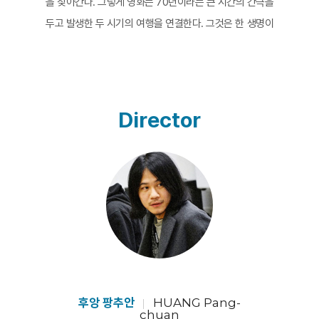
을 찾아간다. 그렇게 영화는 70년이라는 큰 시간의 간극을
두고 발생한 두 시기의 여행을 연결한다. 그것은 한 생명이
기어이 혈관을 따라 생명의 근원을 찾아가려는 시도처럼
뜨겁고도 또 차가운 여정이다. 완전히 별개일 수도 완전히
동일할 수도 없는 혼란스러운 일이다. 그 혼란은 기차의 흔
들림과 부유하는 이미지들로 형상화된다. 영화의 여정은
Director
프랑스 북부 투르쿠앙에서 출발해 유럽을 가로질러 아시
아 대륙 횡단 철도를 따라 시베리아와 몽골를 건너간다. 긴
여행 속에서 감독은 오래된 사진 한 장에 얽힌 기억을 조금
씩 끄집어 낸다. 여정의 시작점에서 희미한 사진은 감독 자
신의 비밀스런 이야기인 양 혹은 오래전 기억 속의 것인 양
풀어진다. 하지만 여정의 끝에 다다를수록 사진은 선명해
지고 전체가 드러난다. 전쟁에서 살아남기 위해 해체된 가
정은 전쟁 후에도 복귀되지 않았고, 사진은 40년이 넘도
록 가슴에 담아둬야 했다. 그리고 훗날 먼지 더미 속에서
후앙 팡추안
HUANG Pang-
chuan