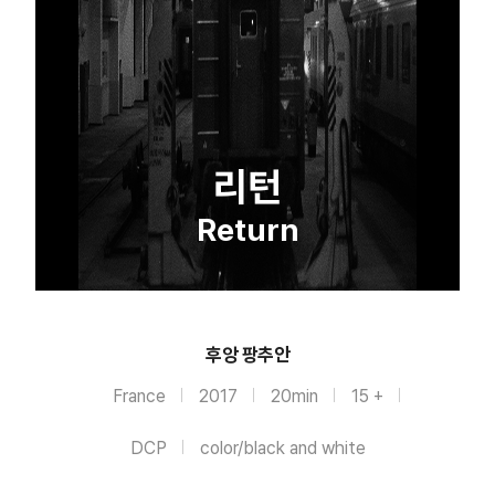
리턴
Return
후앙 팡추안
France
2017
20min
15 +
DCP
color/black and white