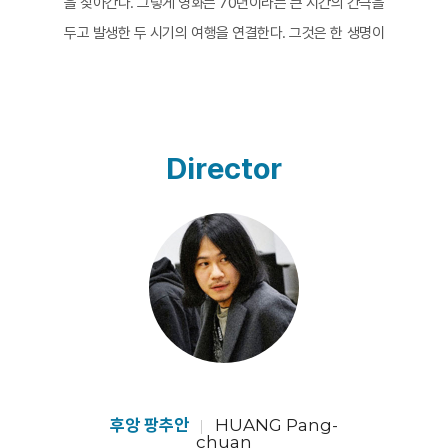
을 찾아간다. 그렇게 영화는 70년이라는 큰 시간의 간극을
두고 발생한 두 시기의 여행을 연결한다. 그것은 한 생명이
기어이 혈관을 따라 생명의 근원을 찾아가려는 시도처럼
뜨겁고도 또 차가운 여정이다. 완전히 별개일 수도 완전히
동일할 수도 없는 혼란스러운 일이다. 그 혼란은 기차의 흔
들림과 부유하는 이미지들로 형상화된다. 영화의 여정은
Director
프랑스 북부 투르쿠앙에서 출발해 유럽을 가로질러 아시
아 대륙 횡단 철도를 따라 시베리아와 몽골를 건너간다. 긴
여행 속에서 감독은 오래된 사진 한 장에 얽힌 기억을 조금
씩 끄집어 낸다. 여정의 시작점에서 희미한 사진은 감독 자
신의 비밀스런 이야기인 양 혹은 오래전 기억 속의 것인 양
풀어진다. 하지만 여정의 끝에 다다를수록 사진은 선명해
지고 전체가 드러난다. 전쟁에서 살아남기 위해 해체된 가
정은 전쟁 후에도 복귀되지 않았고, 사진은 40년이 넘도
록 가슴에 담아둬야 했다. 그리고 훗날 먼지 더미 속에서
후앙 팡추안
HUANG Pang-
chuan