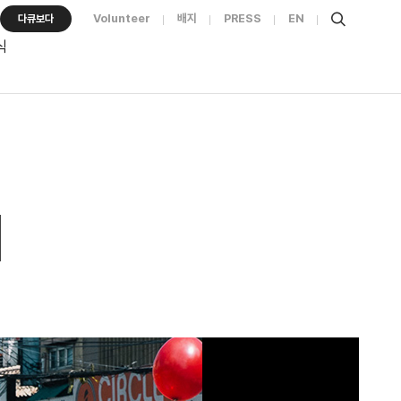
Volunteer
배지
PRESS
EN
다큐보다
식