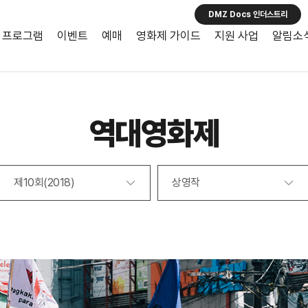
DMZ Docs 인더스트리
프로그램
이벤트
예매
영화제 가이드
지원 사업
알림소
역대영화제
제10회(2018)
상영작