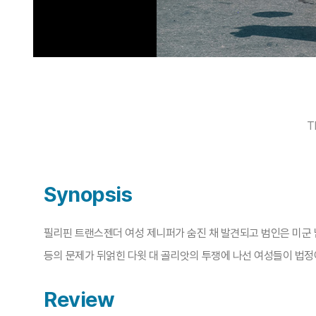
T
Synopsis
필리핀 트랜스젠더 여성 제니퍼가 숨진 채 발견되고 범인은 미군 남
등의 문제가 뒤얽힌 다윗 대 골리앗의 투쟁에 나선 여성들이 법정
Review