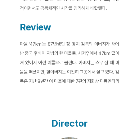
적이면서도 공동체적인 시각을 영리하게 배합했다.
Review
마을 ‘47km’는 87년생인 장 멩치 감독의 아버지가 태어
난 중국 후베이 지방의 한 마을로, 시저우에서 47km 떨어
져 있어서 이런 이름으로 불린다. 아버지는 스무 살 때 마
을을 떠났지만, 할아버지는 여전히 그곳에서 살고 있다. 감
독은 지난 8년간 이 마을에 대한 7편의 자화상 다큐멘터리
시리즈를 만들었다. “오직 OOOism만이 중국을 구할 수
있다”는 빛바랜 알 수 없는 낙서가 새겨진 허물어져 가는
벽을 가만히 비추는 것으로 영화는 시작한다. 이 시작점은
시간, 이데올로기, 공간, 세대, 역사 등 많은 지층들이 겹쳐
Director
지는 성찰적인 한 지점이다. 사라져갈 세대와 미래를 짊어
질 어린 세대가 이 벽 앞에서 마주친다. 노파는 죽은 아들