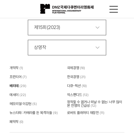
제15회(2023)
상영작
개막작
국제경쟁
(1)
(10)
프런티어
한국경쟁
(7)
(21)
베리테
다큐-픽션
(29)
(10)
에세이
익스팬디드
(22)
(12)
정착할 수 없거나 떠날 수 없는: 너무 많이
메모리얼 이강현
(5)
본 전쟁의 긴급성
(12)
뉴스타파: 카메라를 든 목격자들
로버트 플래허티 재장전
(9)
(11)
폐막작
(0)