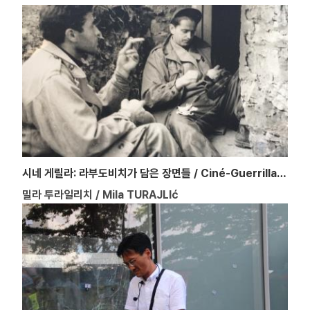
시네 게릴라: 라부도비치가 담은 장면들 / Ciné-Guerrillas: Scenes from the Labudović Reels
밀라 투라일리치 / Mila TURAJLIć