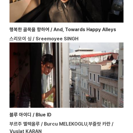
행복한 골목을 향하여 / And, Towards Happy Alleys
스리모이 싱 / Sreemoyee SINGH
블루 아이디 / Blue ID
부르주 멜렉올루 / Burcu MELEKOGLU,부즐랏 카란 /
Vuslat KARAN