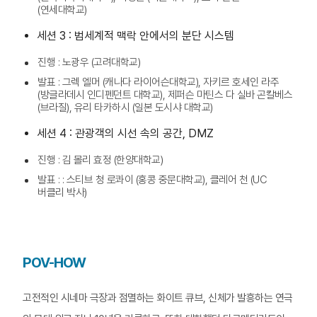
(연세대학교)
세션 3 : 범세계적 맥락 안에서의 분단 시스템
진행 : 노광우 (고려대학교)
발표 : 그렉 엘머 (캐나다 라이어슨대학교), 자키르 호세인 라주
(방글라데시 인디펜던트 대학교), 제퍼슨 마틴스 다 실바 곤칼베스
(브라질), 유리 타카하시 (일본 도시샤 대학교)
세션 4 : 관광객의 시선 속의 공간, DMZ
진행 : 김 몰리 효정 (한양대학교)
발표 : : 스티브 청 로콰이 (홍콩 중문대학교), 클레어 천 (UC
버클리 박사)
POV-HOW
고전적인 시네마 극장과 점멸하는 화이트 큐브, 신체가 발흥하는 연극