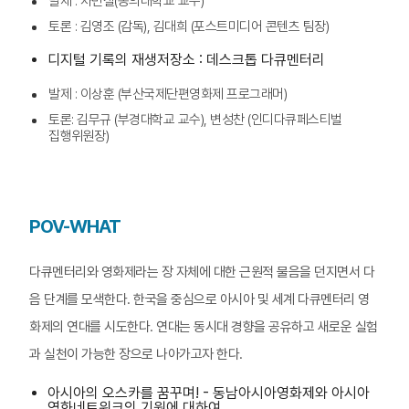
발제 : 차민철(동의대학교 교수)
토론 : 김영조 (감독), 김대희 (포스트미디어 콘텐츠 팀장)
디지털 기록의 재생저장소 : 데스크톱 다큐멘터리
발제 : 이상훈 (부산국제단편영화제 프로그래머)
토론: 김무규 (부경대학교 교수), 변성찬 (인디다큐페스티벌
집행위원장)
POV-WHAT
다큐멘터리와 영화제라는 장 자체에 대한 근원적 물음을 던지면서 다
음 단계를 모색한다. 한국을 중심으로 아시아 및 세계 다큐멘터리 영
화제의 연대를 시도한다. 연대는 동시대 경향을 공유하고 새로운 실험
과 실천이 가능한 장으로 나아가고자 한다.
아시아의 오스카를 꿈꾸며! - 동남아시아영화제와 아시아
영화네트워크의 기원에 대하여