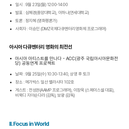
일시 : 9월 23일(월) 12:00-14:00
발표 : 심혜경(중앙대학교), 이하나(연세대학교)
토론 : 정지혜 (영화평론가)
사회자 : 이승민 (DMZ국제다큐멘터리영화제 프로그래머)
아시아 다큐멘터리 영화의 최전선
아시아 아티스트를 만나다 - ACC(광주 국립아시아문화전
당) 공동연계 프로젝트
날짜 : 9월 25일(수) 10:30-13:40, 상영 후 토크
장소 : 메가박스 일산 벨라시타 102호
게스트 : 전성권(AAMP 프로그래머), 이장욱 (스페이스셀 대표),
비묵디 자야순다라 (감독), 보왕 (감독)
II. Focus in World