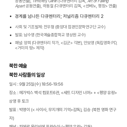
공동연출), Timofey Glinin (다큐멘터리 감독,
Art of Falling
Apart
공동연출), 곽동철 (다큐멘터리 감독, <센베노, 평창> 연출)
경계를 넘나든 다큐멘터리; 저널리즘 다큐멘터리 2
사회 및 기조발제: 전우형 (중앙대 접경인문학연구단 교수)
발표: 남수영 (한국예술종합학교 영상원 교수)
패널: 양희 (다큐멘터리 작가, <김군> 각본), 안보영 (독립영화 PD,
<거미의 땅> 제작)
북한 예술
북한 사람들의 일상
일시 : 9월 25일(수) 18:56-19:56
장소 : 메가박스 백석 컴포트6관, <세트 디자인 너머> + <평양 유랑>
상영 후 토크
발표 : 박영이 (< 사이사, 무지개의 기억>감독), 김승 (북한 영화 연구
자)
패널 : 피에르 올리비에 프랑수아 (<평양 유랑> 감독)