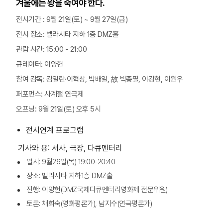
겨울에는 왕을 죽여야 한다.
전시기간 : 9월 21일(토) ~ 9월 27일(금)
전시 장소: 벨라시타 지하 1층 DMZ홀
관람 시간: 15:00 - 21:00
큐레이터: 이양헌
참여 감독: 김일란·이혁상, 박배일, 故 박종필, 이강현, 이원우
퍼포먼스: 사계절 연극제
오프닝: 9월 21일(토) 오후 5시
전시연계 프로그램
기사와 용: 서사, 극장, 다큐멘터리
일시: 9월26일(목) 19:00-20:40
장소: 벨라시타 지하1층 DMZ홀
진행: 이양헌(DMZ국제다큐멘터리영화제 전문위원)
토론: 채희숙(영화평론가), 남지수(연극평론가)