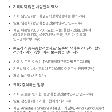
기록되지 않은 사람들의 역사
사회: 남인영 (동의대 임권택영화영상예술대학 교수)
발표: 임경화 (중앙대 접경인문학연구단 연구교수)
패널: 이큰별 (SBS PD, <요한, 씨돌, 용현> 연출), 전후석
(다큐멘터리 감독, <헤로니모> 연출), 정민아 (성결대
연극영화학부 교수)
판도라의 종북종합선물세트: 노순택 작가론 <사진의 털>,
<망각기계>, <잃어버린 보온병을 찾아서>
사회 및 토론: 이승민 (DMZ국제다큐영화제 프로그래머)
기조발제: 이나라 (동의대 트랜스미디어연구소 전임연구원)
패널: 노순택 (사진작가)
유목: 증식하는 접경
사회 및 토론: 반기현 (중앙대 접경인문학연구단 연구교수)
발표: 정진한 (한국외대 아랍어과 외래교수)
패널: Anastasia Shubina (다큐멘터리 감독,
Art of Falling Apart