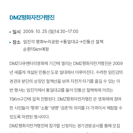
DMZ평화자전거행진
2009. 10. 25 (일)14:30~17:00
일시
임진각 평화누리공원→통일대교→민통선 철책
장소
순환15km예정
DMZ다큐멘터리영화제 기간에 열리는 DMZ평화자전거행진은 2009
년 새롭게 개설된 민통선 도로 일대에서 이루어진다. 수려한 임진강의
경관과 분단의 상징인 철책선을 보며 자전거 타기를 즐길 수 있는 이
번 행사는 임진각에서 통일대교를 돌아 민통선 철책둑에 이르는
15Km구간에 걸쳐 진행된다. DMZ평화자전거행진 은 영화제에 참여
한 시민들이 ‘평화’ ‘소통’ ‘생명’ ‘공존’의 의미를 더 가까이서 체험할 수
있도록 마련된 행사이다.
DMZ평화자전거행진에 참가할 신청자는 경기관광공사를 통해 모집