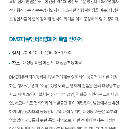
되며 참가 인원은 도로여건상 약 100명정도로 운영된다. DMZ평화자
전거행진에는 김문수경기도지사와 조재현 집행위원장을 비롯, 다양한
초청인사들이 함께 참여해 행사의 의미를 더욱 풍성하게 할 예정이다.
DMZ다큐멘터리영화제 특별 전야제
2009.10.21(수)15:00~17:00
일시
대성동 마을회관 및 대성동초등학교
장소
DMZ다큐멘터리영화제 특별 전야제는 영화제의 성공적 개최를 기원
하는 행사로, ‘평화’ ‘소통’ ‘생명’이라는 영화제 컨셉을 살려 대성동초등
학교 학생 29명이 펼치는 퓨전 타악 공연, 평화를 기원하는 그림자 공
연, 하모니스트 전제덕씨의 특별공연 등이 마련된다. 남한에서는 유일
하게 비무장지대와 공동경비구역 내에 위치한 대성동 마을은 외부의
입출입이 자유롭지 못한 특별 지역으로, 이번 전야제 행사는 대성동