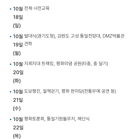
전체 사전교육
10월
18일
(일)
발대식(경기도청), 강원도 고성 통일전망대, DMZ박물관
10월
견학
19일
(월)
지뢰지대 트랙킹, 평화의댐 공원(타종, 종 달기)
10월
20일
(화)
도보행진, 철책걷기, 평화 한마당(전통무예 공연 등)
10월
21일
(수)
평화토론회, 통일기원돌무지, 해단식
10월
22일
(목)