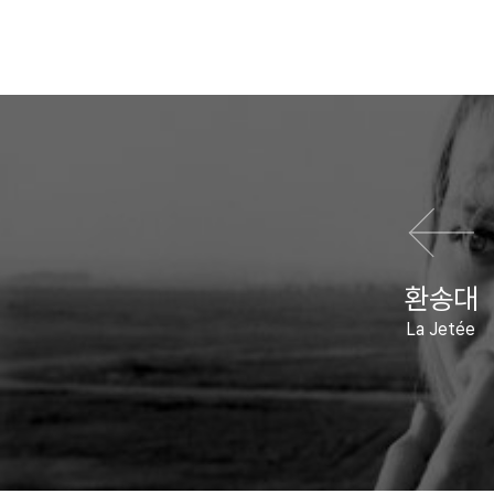
이전 영화
환송대
La Jetée