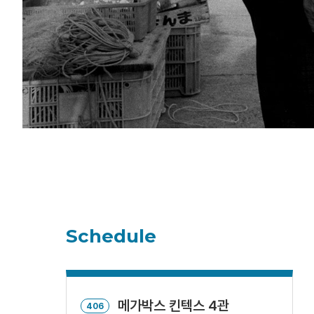
Schedule
메가박스 킨텍스 4관
406