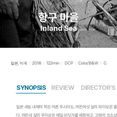
항구 마을
Inland Sea
일본, 미국
2018
122min
DCP
Color/B&W
G
SYNOPSIS
REVIEW
DIRECTOR'S
일본 세토 내해의 작은 어촌 우시마도. 여든여섯 살의 와이상은 홀
다. 여든네 살의 쿠미상은 매일 바닷가를 배회하고, 고령의 코소상