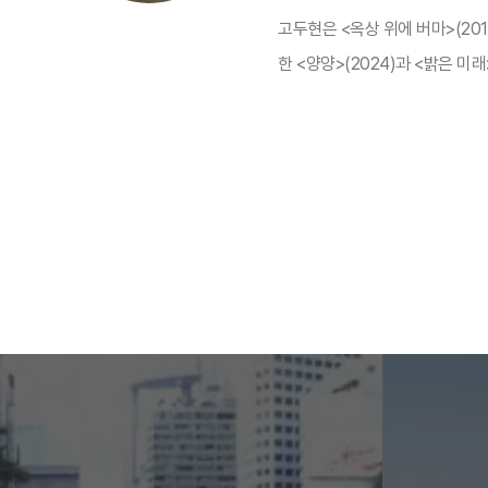
고두현은 <옥상 위에 버마>(201
한 <양양>(2024)과 <밝은 미