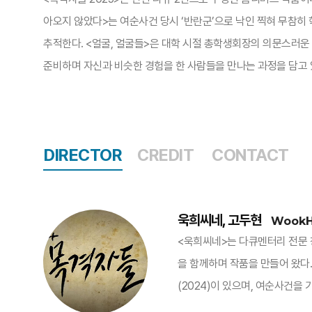
아오지 않았다>는 여순사건 당시 ‘반란군’으로 낙인 찍혀 무참히 
추적한다. <얼굴, 얼굴들>은 대학 시절 총학생회장의 의문스러운
준비하며 자신과 비슷한 경험을 한 사람들을 만나는 과정을 담고 
DIRECTOR
CREDIT
CONTACT
욱희씨네, 고두현
WookH
<욱희씨네>는 다큐멘터리 전문 창
을 함께하며 작품을 만들어 왔다.
(2024)이 있으며, 여순사건을 