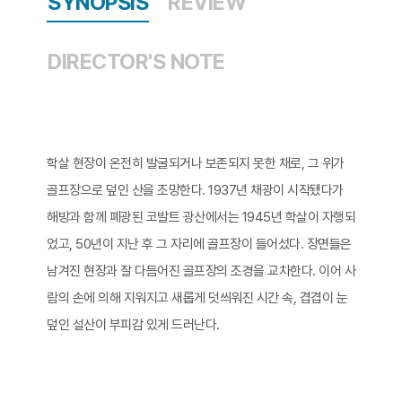
SYNOPSIS
REVIEW
DIRECTOR'S NOTE
학살 현장이 온전히 발굴되거나 보존되지 못한 채로, 그 위가
골프장으로 덮인 산을 조망한다. 1937년 채광이 시작됐다가
해방과 함께 폐광된 코발트 광산에서는 1945년 학살이 자행되
었고, 50년이 지난 후 그 자리에 골프장이 들어섰다. 장면들은
남겨진 현장과 잘 다듬어진 골프장의 조경을 교차한다. 이어 사
람의 손에 의해 지워지고 새롭게 덧씌워진 시간 속, 겹겹이 눈
덮인 설산이 부피감 있게 드러난다.​