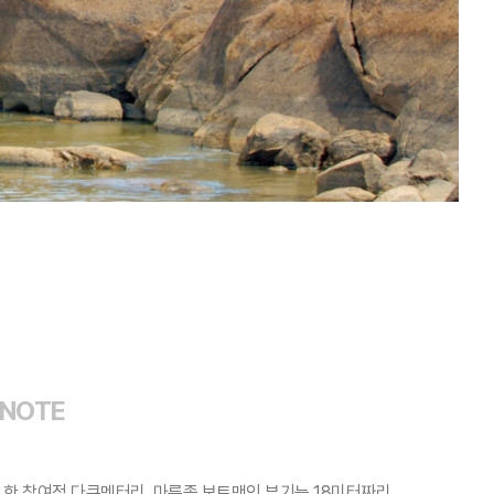
 NOTE
한 참여적 다큐멘터리. 마룬족 보트맨인 부기는 18미터짜리