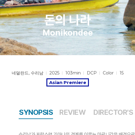
돈의 나라
Monikondee
네덜란드, 수리남
2025
103min
DCP
Color
15
Asian Premiere
SYNOPSIS
REVIEW
DIRECTOR'S
수리남과 프랑스령 기아나의 경계를 이루는 마로니강을 배경으로 