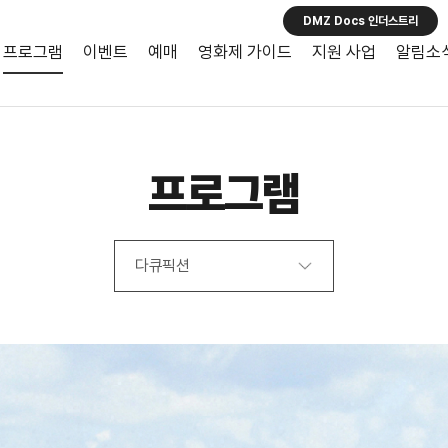
DMZ Docs 인더스트리
프로그램
이벤트
예매
영화제 가이드
지원 사업
알림소
프로그램
다큐픽션