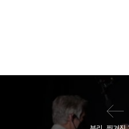
이전 영화
분리, 찢겨진