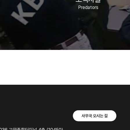
Predators
사무국 오시는 길
36 고양종합터미널 4층 (10450)