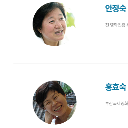
안정숙
전 영화진흥 
홍효숙
부산국제영화