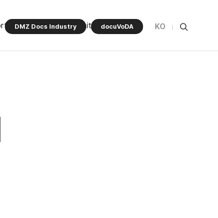
rt Program
Community
KO
DMZ Docs Industry
docuVoDA