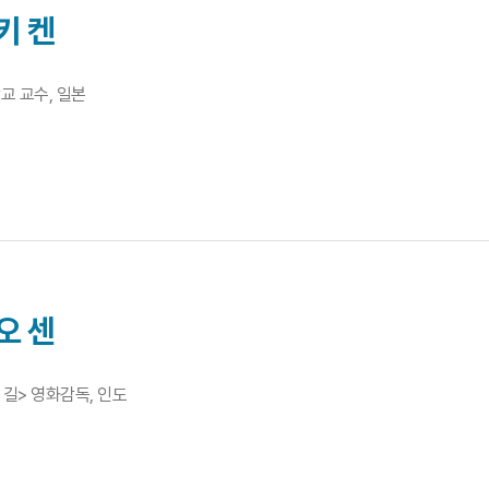
키 켄
 교수, 일본
오 센
 길> 영화감독, 인도