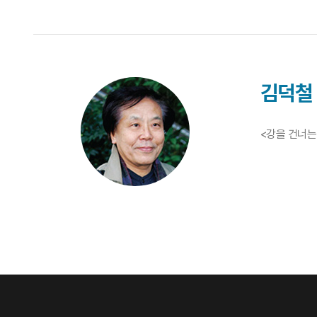
김덕철
<강을 건너는