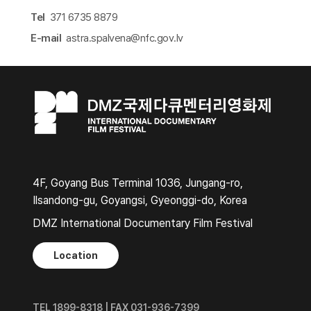
Tel
371 6735 8879
E-mail
astra.spalvena@nfc.gov.lv​
4F, Goyang Bus Terminal 1036, Jungang-ro,
Ilsandong-gu, Goyangsi, Gyeonggi-do, Korea
DMZ International Documentary Film Festival
Location
TEL 1899-8318 | FAX 031-936-7399