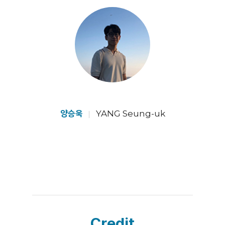
양승욱
YANG Seung-uk
Credit