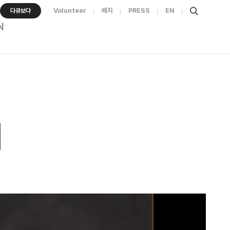
Volunteer
배지
PRESS
EN
다큐보다
식