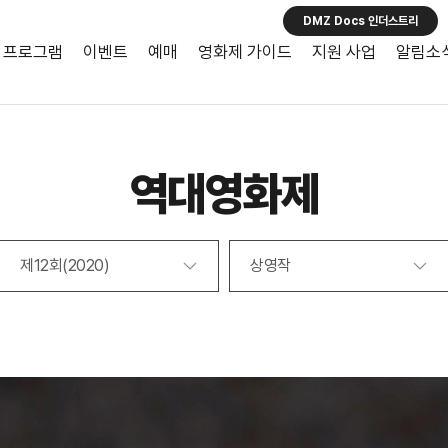
DMZ Docs 인더스트리
프로그램
이벤트
예매
영화제 가이드
지원 사업
알림소
역대영화제
제12회(2020)
상영작