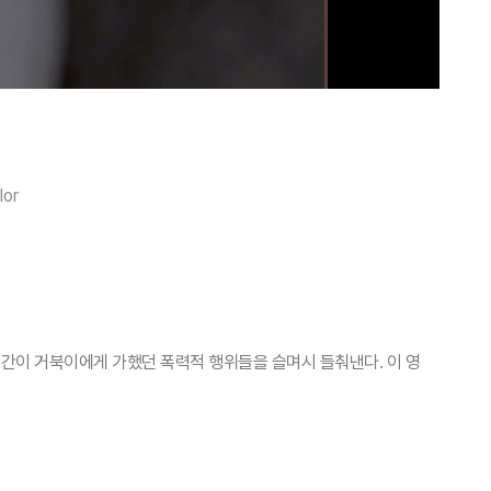
lor
인간이 거북이에게 가했던 폭력적 행위들을 슬며시 들춰낸다. 이 영