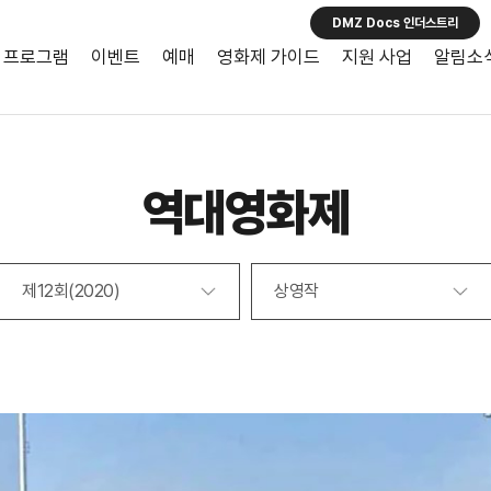
DMZ Docs 인더스트리
프로그램
이벤트
예매
영화제 가이드
지원 사업
알림소
역대영화제
제12회(2020)
상영작