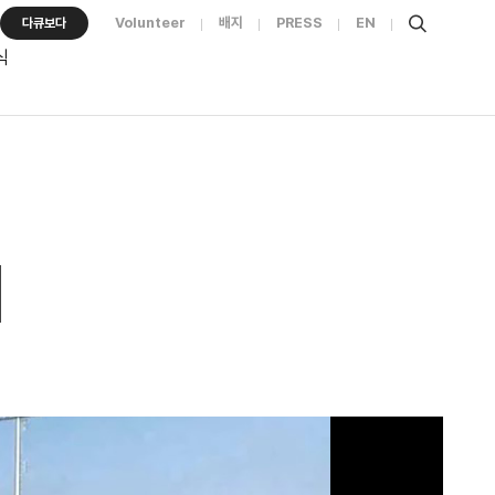
Volunteer
배지
PRESS
EN
다큐보다
식