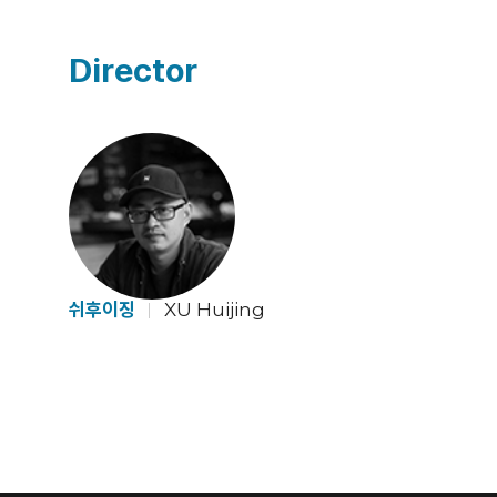
Director
쉬후이징
XU Huijing