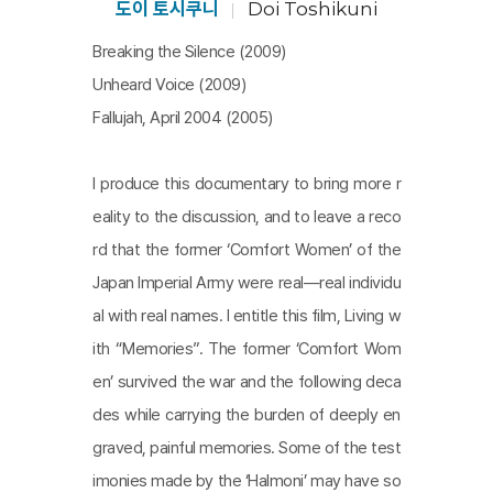
은 일본군 위안부 문제가 결코 종결되지 않았음을 강력하
도이 토시쿠니
Doi Toshikuni
게 시사하고 있다. 마지막 순간 병상에서 강덕경 할머니가
Breaking the Silence (2009)
남긴 말은 유언으로 가슴 깊이 남는다. “끝끝내 싸워야지.”
Unheard Voice (2009)
[안해룡]
Fallujah, April 2004 (2005)
I produce this documentary to bring more r
eality to the discussion, and to leave a reco
rd that the former ‘Comfort Women’ of the
Japan Imperial Army were real—real individu
al with real names. I entitle this film, Living w
ith “Memories”. The former ‘Comfort Wom
en’ survived the war and the following deca
des while carrying the burden of deeply en
graved, painful memories. Some of the test
imonies made by the ‘Halmoni’ may have so