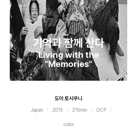
기억과 함께 산다
Living with the
"Memories"
도이 토시쿠니
Japan
2015
215min
DCP
color