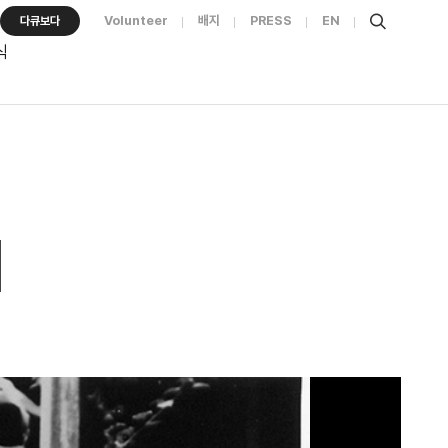
Volunteer
배지
PRESS
EN
다큐보다
식