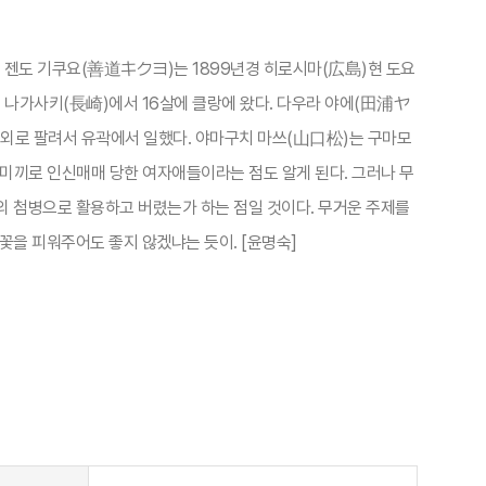
 젠도 기쿠요(善道キクヨ)는 1899년경 히로시마(広島)현 도요
 나가사키(長崎)에서 16살에 클랑에 왔다. 다우라 야에(田浦ヤ
해외로 팔려서 유곽에서 일했다. 야마구치 마쓰(山口松)는 구마모
 미끼로 인신매매 당한 여자애들이라는 점도 알게 된다. 그러나 무
 첨병으로 활용하고 버렸는가 하는 점일 것이다. 무거운 주제를
을 피워주어도 좋지 않겠냐는 듯이. [윤명숙]