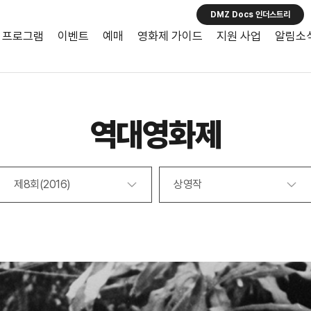
DMZ Docs 인더스트리
프로그램
이벤트
예매
영화제 가이드
지원 사업
알림소
역대영화제
제8회(2016)
상영작