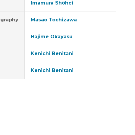
Imamura Shôhei
graphy
Masao Tochizawa
Hajime Okayasu
Kenichi Benitani
Kenichi Benitani