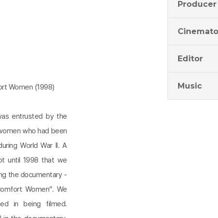
Producer
Cinemato
Editor
Music
fort Women (1998)
was entrusted by the
– women who had been
uring World War II. A
t until 1998 that we
ing the documentary -
“Comfort Women”. We
d in being filmed.