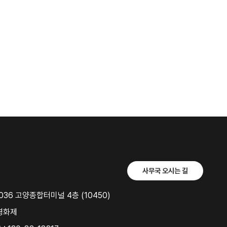
사무국 오시는 길
36 고양종합터미널 4층 (10450)
영화제