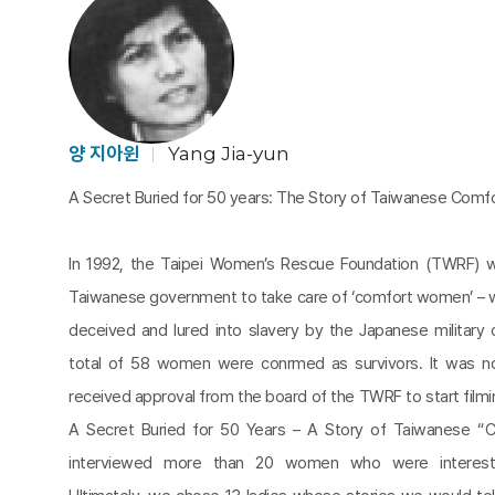
양 지아윈
Yang Jia-yun
A Secret Buried for 50 years: The Story of Taiwanese Com
In 1992, the Taipei Women’s Rescue Foundation (TWRF) 
Taiwanese government to take care of ‘comfort women’ 
deceived and lured into slavery by the Japanese military d
total of 58 women were conrmed as survivors. It was no
received approval from the board of the TWRF to start film
A Secret Buried for 50 Years – A Story of Taiwanese 
interviewed more than 20 women who were intereste