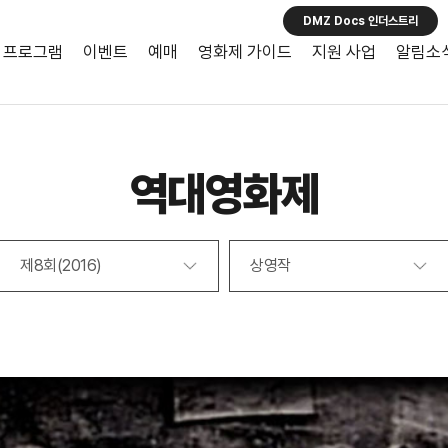
DMZ Docs 인더스트리
프로그램
이벤트
예매
영화제 가이드
지원 사업
알림소
역대영화제
제8회(2016)
상영작