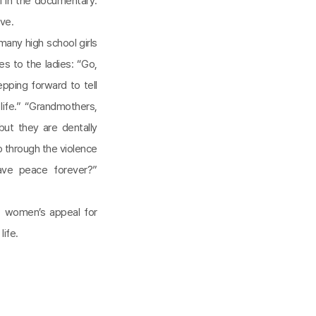
l in the documentary.
ive.
ny high school girls
s to the ladies: “Go,
ping forward to tell
life.” “Grandmothers,
ut they are dentally
o through the violence
ave peace forever?”
 women’s appeal for
life.