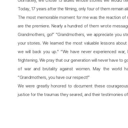
Ultimately, we chose 13 ladies whose stories we would tel
Today, 17 years after the filming, only four of them remain al
The most memorable moment for me was the reaction of ma
are the premiere. Nearly a hundred of them wrote message
Grandmothers, go!” “Grandmothers, we appreciate you step
your stories. We learned the most valuable lessons about 
we will back you up.” “We have never experienced war, b
frightening. We pray that our generation will never have to g
of war and brutality against women. May the world h
“Grandmothers, you have our respect!”
We were greatly honored to document these courageous
justice for the traumas they seared, and their testimonies of 