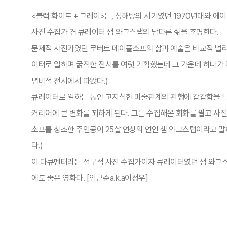
<블랙 화이트 + 그레이>는, 성해방의 시기였던 1970년대와 
사진 수집가 겸 큐레이터 샘 와그스탭의 남다른 삶을 조명한다.
문제적 사진가였던 로버트 메이플소프의 삶과 예술은 비교적 널리 
이터로 일하며 굵직한 전시를 여럿 기획했는데 그 가운데 하나가 미
념비적 전시에서 따왔다.)
큐레이터로 일하는 동안 고지식한 미술관계의 관행에 갑갑함을 느낀
커리어에 큰 변화를 꾀하게 된다. 그는 수집해온 회화를 팔고 
소프를 창조한 주인공이 25살 연상의 연인 샘 와그스탭이라고 말
다.)
이 다큐멘터리는 선구적 사진 수집가이자 큐레이터였던 샘 와그스탭
에도 좋은 영화다. [임근준a.k.a이정우]​