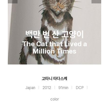
백만 번 산 고양이
The Cat that Lived a
Million Times
고타니 타다스케
Japan
2012
91min
DCP
color