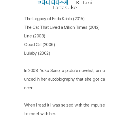
사람들이 이런 원초적인 것들을 원한다는 걸 알았고 다른
고타니 타다스케
Kotani
Tadasuke
누구보다도 내게 그것이 필요했어요.”
The Legacy of Frida Kahlo (2015)
“어느 날 흰 고양이는 조용히 움직이지 않게 되었습니다.
The Cat That Lived a Million Times (2012)
고양이는 처음으로 울었습니다...”
Line (2008)
2010년 5월, 사노 요코는 72세로 생을 마감한다. 백 만 번
Good Girl (2006)
산 고양이가 사랑하는 흰 털 고양이를 만나 다시는 살아 돌
Lullaby (2002)
아오지 않은 것처럼, 그녀도 그곳에서 사랑하는 사람들을
만났을까? [이정은]​
In 2008, Yoko Sano, a picture novelist, anno
unced in her autobiography that she got ca
ncer.
When I read it I was seized with the impulse
to meet with her.